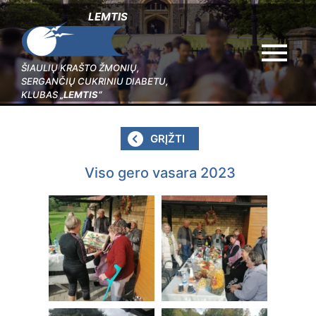
LEMTIS
menu
ŠIAULIŲ KRAŠTO ŽMONIŲ,
SERGANČIŲ CUKRINIU DIABETU,
KLUBAS
„LEMTIS“
GRĮŽTI
Viso gero vasara 2023