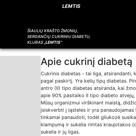
LEMTIS
ŠIAULIŲ KRAŠTO ŽMONIŲ,
SERGANČIŲ CUKRINIU DIABETU,
KLUBAS
„LEMTIS“
Apie cukrinį diabetą
Cukrinis diabetas - tai liga, atsirandan
pagal paskirtį. Yra kelių tipų diabetas. Pi
antro (II) tipo diabetas atsiranda, kai žm
apie 90% pasitaiko II tipo diabeto atvejų
Mūsų organizmui virškinant maistą, didžio
įsiskverbti į ląsteles ir yra panaudojama
tinkamai panaudoti, todėl gliukozė susikau
klampumą ir sukelia rimtas kraujotakos (d
sukelia ir jų ligas.