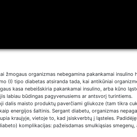
ti, kai žmogaus organizmas nebegamina pakankamai insulino 
rmo (I) tipo diabetas atsiranda tada, kai antikūniai organizm
ogaus kasa nebeišskiria pakankamai insulino, arba kūno ląste
, jis labiau būdingas pagyvenusiems ar antsvorį turintiems.
ji dalis maisto produktų paverčiami gliukoze (tam tikra cukr
s kaip energijos šaltinis. Sergant diabetu, organizmas nepa
pia kraujyje, vietoje to, kad įsiskverbtų į ląsteles. Padidėj
iabeto) komplikacijas: pažeisdamas smulkiąsias smegenų, aki