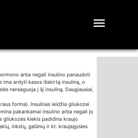
menu
hormono arba negali insulino panaudoti
e ima ardyti kasos išskirtą insuliną, o
lės nereaguoja į šį insuliną. Daugiausiai,
aus forma). Insulinas leidžia gliukozei
gamina pakankamai insulino arba negali jo
ęs gliukozės kiekis padidina kraujo
ų, inkstų, galūnių ir kt. kraujagysles