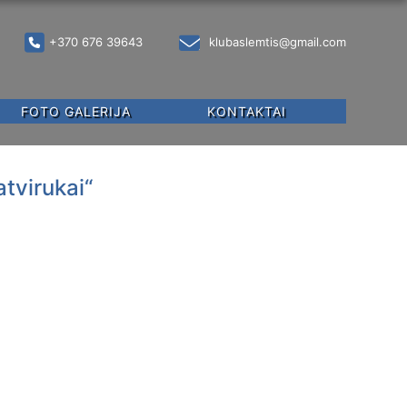
+370 676 39643
klubaslemtis@gmail.com
FOTO GALERIJA
KONTAKTAI
atvirukai“