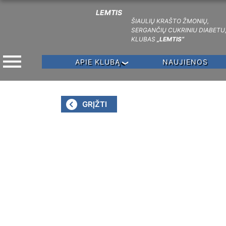
LEMTIS
ŠIAULIŲ KRAŠTO ŽMONIŲ,
SERGANČIŲ CUKRINIU DIABETU
KLUBAS
„LEMTIS“
menu
APIE KLUBĄ
NAUJIENOS
GRĮŽTI