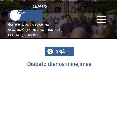
LEMTIS
menu
ŠIAULIŲ KRAŠTO ŽMONIŲ,
SERGANČIŲ CUKRINIU DIABETU,
KLUBAS
„LEMTIS“
GRĮŽTI
Diabeto dienos minėjimas